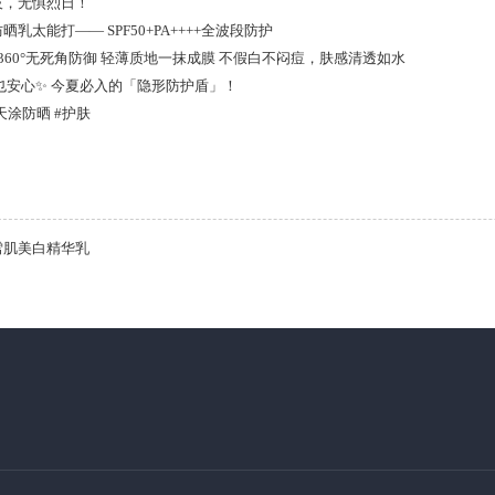
技，无惧烈日！
晒乳太能打—— SPF50+PA++++全波段防护
VB360°无死角防御 轻薄质地一抹成膜 不假白不闷痘，肤感清透如水
也安心✨ 今夏必入的「隐形防护盾」！
每天涂防晒 #护肤
雪肌美白精华乳