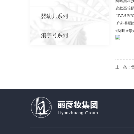
防晒黑科
这款高倍防
婴幼儿系列
UVA/U
户外暴晒
#防晒 #
消字号系列
上一条：