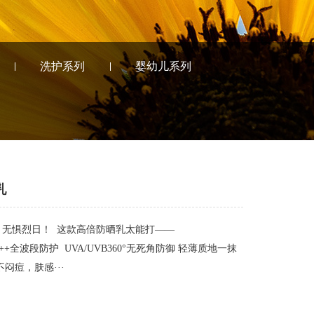
洗护系列
婴幼儿系列
乳
，无惧烈日！ 这款高倍防晒乳太能打——
A++++全波段防护 UVA/UVB360°无死角防御 轻薄质地一抹
闷痘，肤感···