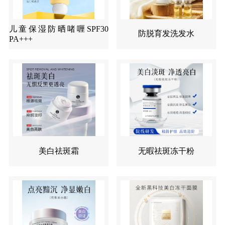
儿童保湿防晒啫喱SPF30
防脱育发洗发水
PA+++
美白祛斑霜
无暇祛斑冻干粉