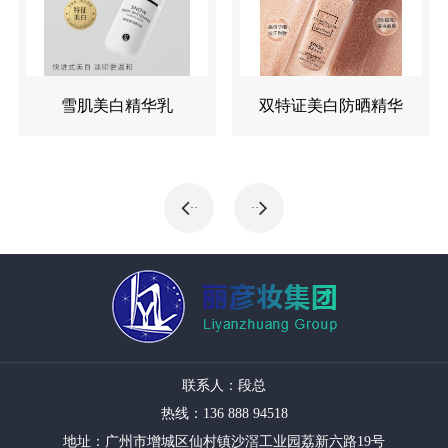
雪肌美白精华乳
双特证美白防晒精华
··
··
联系人：段总
热线：136 888 94518
地址：广州市增城区仙村镇沙滘工业园荔新六路19号