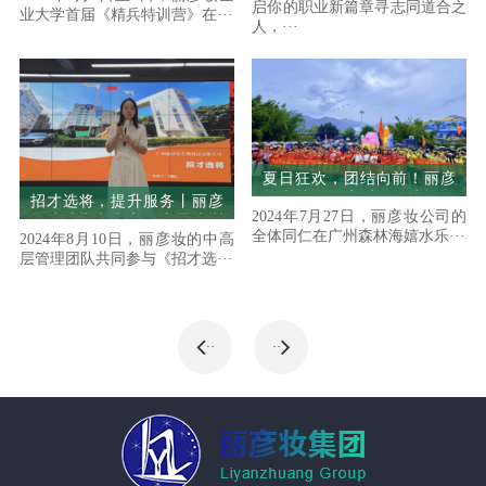
启你的职业新篇章寻志同道合之
业大学首届《精兵特训营》在···
人，···
夏日狂欢，团结向前！丽彦
妆森林海嬉水乐园团建旅游
招才选将，提升服务丨丽彦
2024年7月27日，丽彦妆公司的
圆满举行！
妆成功举办中高管专题培训
全体同仁在广州森林海嬉水乐···
2024年8月10日，丽彦妆的中高
会
层管理团队共同参与《招才选···
··
··