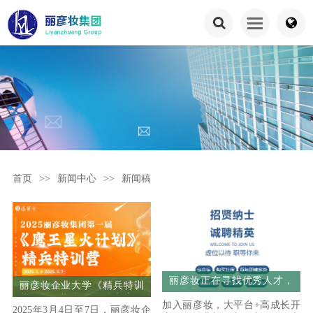
首页
>>
新闻中心
>>
新闻稿
丽彦妆正在寻找优秀人才，
丽彦妆企业大学《精兵特训
你是我们要找的人吗？
营》第一期学员学练考赛圆
加入丽彦妆，大平台+高成长开
2025年3月4日至7日，丽彦妆企
满毕业！