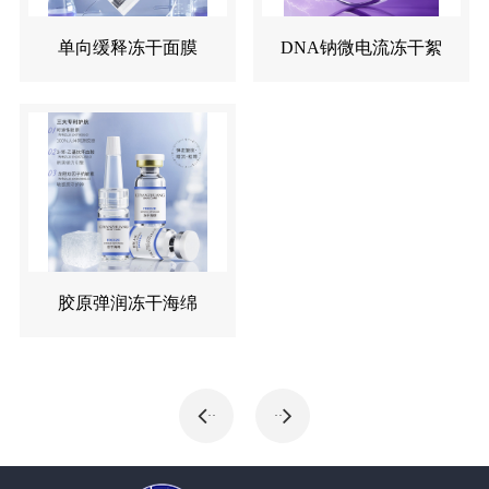
单向缓释冻干面膜
DNA钠微电流冻干絮
胶原弹润冻干海绵
··
··