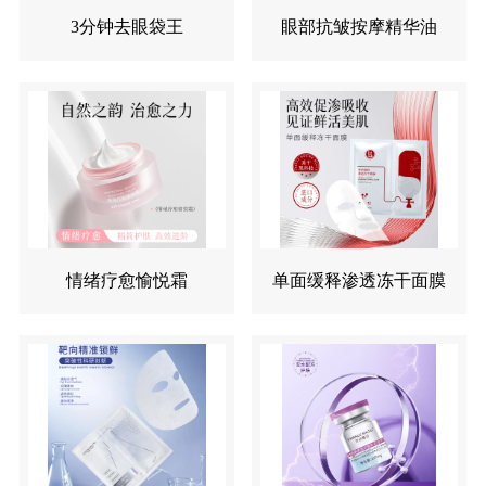
3分钟去眼袋王
眼部抗皱按摩精华油
情绪疗愈愉悦霜
单面缓释渗透冻干面膜