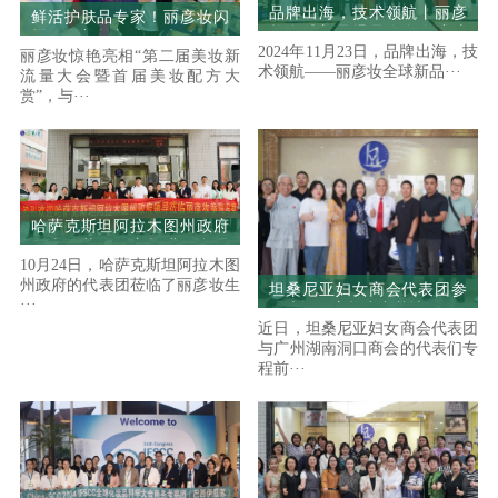
品牌出海，技术领航丨丽彦
鲜活护肤品专家！丽彦妆闪
妆全球新品爆品发布会成功
耀2024美妆新流量大会暨配
2024年11月23日，品牌出海，技
举办
丽彦妆惊艳亮相“第二届美妆新
方大赏
术领航——丽彦妆全球新品···
流量大会暨首届美妆配方大
赏”，与···
哈萨克斯坦阿拉木图州政府
代表团莅临丽彦妆进行参观
10月24日，哈萨克斯坦阿拉木图
与交流
州政府的代表团莅临了丽彦妆生
坦桑尼亚妇女商会代表团参
···
观访问丽彦妆生产基地
近日，坦桑尼亚妇女商会代表团
与广州湖南洞口商会的代表们专
程前···