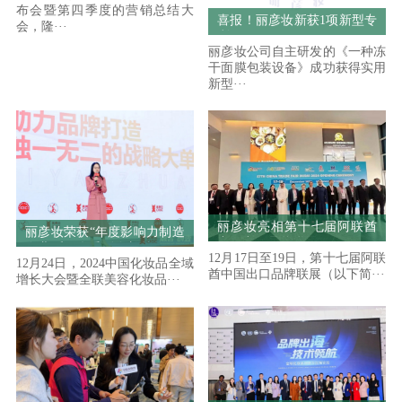
布会暨第四季度的营销总结大
喜报！丽彦妆新获1项新型专
会，隆···
利
丽彦妆公司自主研发的《一种冻
干面膜包装设备》成功获得实用
新型···
丽彦妆亮相第十七届阿联酋
丽彦妆荣获“年度影响力制造
中国出口品牌联展
企业”和“优秀副会长单位”！
12月17日至19日，第十七届阿联
12月24日，2024中国化妆品全域
组织协办的2024中国化妆品
酋中国出口品牌联展（以下简···
增长大会暨全联美容化妆品···
全域增长大会圆满落幕