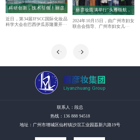
科研创新，技术引领！丽彦
丽彦妆圆满举行“头雁领航，
妆闪耀亮相IFSCC国际化妆
群雁高飞”队伍赋能学堂
近日，第34届IFSCC国际化妆品
品科学大会
2024年10月15日，由广州市妇女
——“携手并进·共绘乡村振
科学大会在巴西伊瓜苏隆重开···
联合会指导、广州市妇女儿···
兴新篇章”赋能培训及交流活
动
··
··
联系人：段总
热线：136 888 94518
地址：广州市增城区仙村镇沙滘工业园荔新六路19号