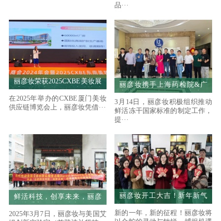
品···
丽彦妆荣获2025CXBE美妆展
丽彦妆携手上海药检院&广
「品牌创新奖」：以科技赋
东药检所研讨冻干国标制定
在2025年举办的CXBE厦门美妆
能美妆，引领鲜活护肤新风
3月14日，丽彦妆积极组织推动
供应链博览会上，丽彦妆凭借···
潮
鲜活冻干国家标准的制定工作，
提···
丽彦妆开工大吉！新年新气
鲜活科技，创享未来，丽彦
象，荣耀再启程
妆携手美国艾缇成立联合研
新的一年，新的征程！丽彦妆将
2025年3月7日，丽彦妆与美国艾
发中心