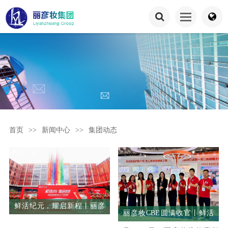
首页
>>
新闻中心
>>
集团动态
鲜活纪元，耀启新程丨丽彦
丽彦妆CBE圆满收官丨鲜活
妆智造数字化工厂全球揭幕
科技赋能产品创新，战略大
暨2024丽彦妆表彰大会圆满