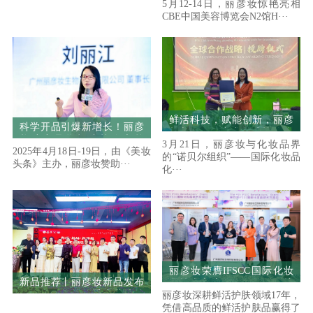
5月12-14日，丽彦妆惊艳亮相
单品惊艳全场
举行！
CBE中国美容博览会N2馆H···
鲜活科技，赋能创新，丽彦
科学开品引爆新增长！丽彦
妆与IFSCC达成全球战略合
妆助力品牌打造战略大单
3月21日，丽彦妆与化妆品界
作
2025年4月18日-19日，由《美妆
品，实现价量双增
的“诺贝尔组织”——国际化妆品
头条》主办，丽彦妆赞助···
化···
丽彦妆荣膺IFSCC国际化妆
新品推荐丨丽彦妆新品发布
品技术交流日，引领鲜活护
会暨2026年第一季度业绩总
丽彦妆深耕鲜活护肤领域17年，
肤品走向全球
结大会圆满举行！
凭借高品质的鲜活护肤品赢得了