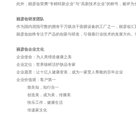
此外，丽彦妆荣膺“专精特新企业”与“高新技术企业”的称号，被评为
丽彦妆研发团队
作为国内屈指可数的拥有千万级冻干面膜设备的工厂之一，丽彦妆汇聚了
丽彦妆始终专注于产品的创新与研发，引领着行业技术的发展方向。
丽彦妆企业文化
企业使命：为人类缔造健康之美
企业定位：世界级鲜活护肤品专家
企业愿景：让十亿人健康变美，成为一家受人尊敬的百年企业
企业价值观：客户第一
致良知，知行合一
创造美，成为美，传播美
快乐工作，健康生活
传递家文化