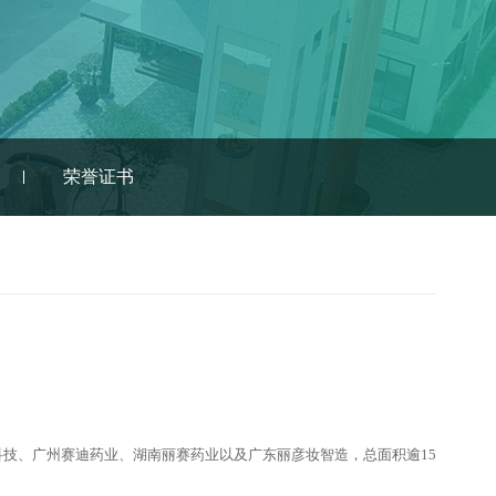
荣誉证书
技、广州赛迪药业、湖南丽赛药业以及广东丽彦妆智造，总面积逾15